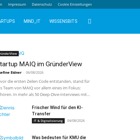
en
Impressum
Datenschutz
Cookie Einstellungen
ARTUPS
MIND_IT
WISSENSBITS
ründerView
tartup MAIQ im GründerView
sefine Eidner
-
06/08/2026
vor die ersten Zeilen Code entstanden, stand für
s Team von MAIQ vor allem eines im Fokus:
hören. In mehr als 50 Deep-Dive-Interviews mit...
Frischer Wind für den KI-
Transfer
04/08/2026
IT & Digitalisierung
Was bedeuten für KMU die