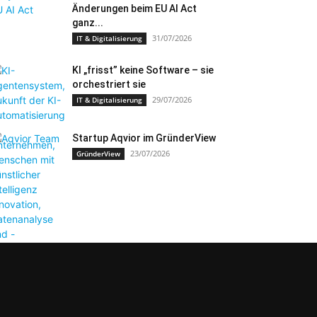
Änderungen beim EU AI Act
ganz...
31/07/2026
IT & Digitalisierung
KI „frisst” keine Software – sie
orchestriert sie
29/07/2026
IT & Digitalisierung
Startup Aqvior im GründerView
23/07/2026
GründerView