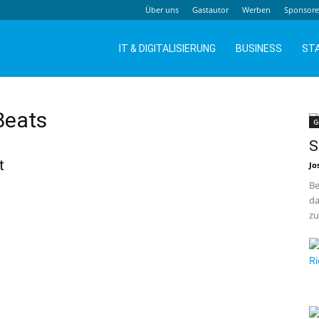
Über uns
Gastautor
Werben
Sponsor
IT & DIGITALISIERUNG
BUSINESS
ST
Beats
G
S
t
Jo
Be
da
zu