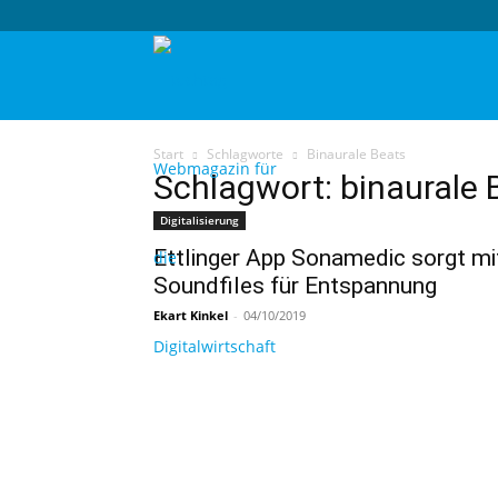
techtag
Start
Schlagworte
Binaurale Beats
Schlagwort: binaurale 
Digitalisierung
Ettlinger App Sonamedic sorgt mi
Soundfiles für Entspannung
Ekart Kinkel
-
04/10/2019